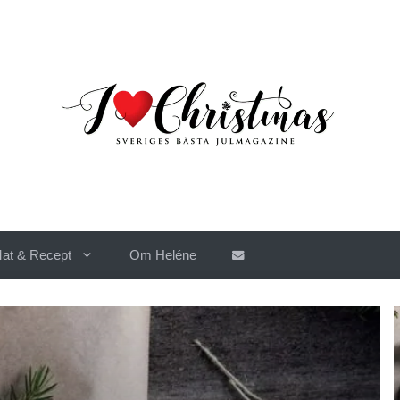
at & Recept
Om Heléne