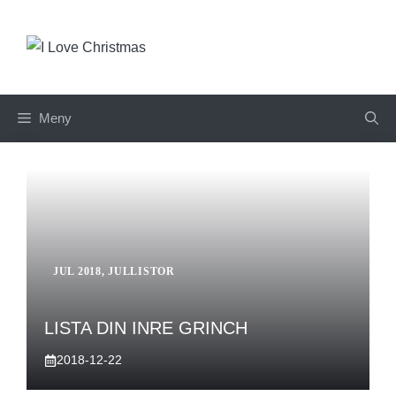
Hoppa
till
innehåll
Meny
JUL 2018
,
JULLISTOR
LISTA DIN INRE GRINCH
2018-12-22