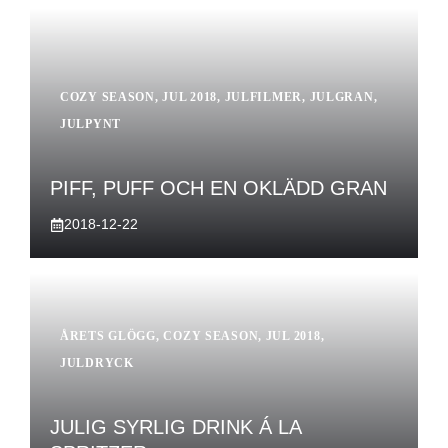
COZY SEASON
,
JUL 2018
,
JULFILMER
,
JULGRAN
,
JULPYNT
PIFF, PUFF OCH EN OKLÄDD GRAN
2018-12-22
ÅRETS GLÖGG
,
COZY SEASON
,
JUL 2018
,
JULDRYCK
JULIG SYRLIG DRINK Á LA