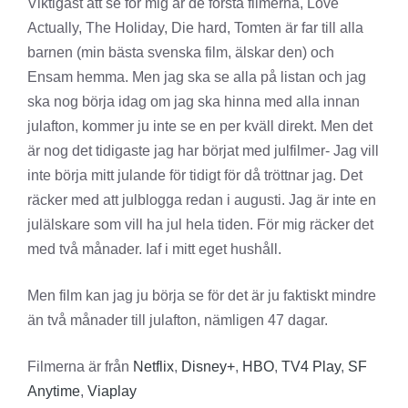
Viktigast att se för mig är de första filmerna, Love
Actually, The Holiday, Die hard, Tomten är far till alla
barnen (min bästa svenska film, älskar den) och
Ensam hemma. Men jag ska se alla på listan och jag
ska nog börja idag om jag ska hinna med alla innan
julafton, kommer ju inte se en per kväll direkt. Men det
är nog det tidigaste jag har börjat med julfilmer- Jag vill
inte börja mitt julande för tidigt för då tröttnar jag. Det
räcker med att julblogga redan i augusti. Jag är inte en
julälskare som vill ha jul hela tiden. För mig räcker det
med två månader. Iaf i mitt eget hushåll.
Men film kan jag ju börja se för det är ju faktiskt mindre
än två månader till julafton, nämligen 47 dagar.
Filmerna är från
Netflix
,
Disney+
,
HBO
,
TV4 Play
,
SF
Anytime
,
Viaplay