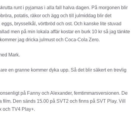
rutta runt i pyjamas i alla fall halva dagen. På morgonen blir
bbröra, potatis, räkor och ägg och till julmiddag blir det
il eggs, brysselkål, vörtbröd och ost. Och kanske lite stuvad
allad men på min lokala affär kostar en burk 10 kr så jag tänkte
det kommer jag dricka julmust och Coca-Cola Zero.
 med Mark.
igare en granne kommer dyka upp. Så det blir säkert en trevlig
ditionsenligt på Fanny och Alexander, femtimmarsversionen. De
a film. Den sänds 15.00 på SVT2 och finns på SVT Play. Vill
ix och TV4 Play+.