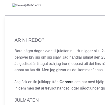
Helené
2024-12-18
ÄR NI REDO?
Bara några dagar kvar till julafton nu. Hur ligger ni till? 
behöver bry sig om sig själv. Jag handlar julmat den 23:e
Julgodiset är tillagat och jag tror (hoppas) att det fins 
annat att äta då. Men jag gissar att det kommer finnas lite
Jag fick en fin julklapp från
Cervera
och har med hjälp a
in dem men det är trevligt när det ligger något under g
JULMATEN