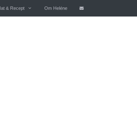
at & Recept
Om Heléne