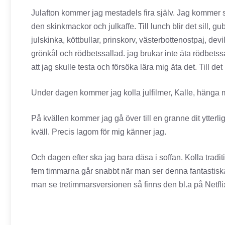
Julafton kommer jag mestadels fira själv. Jag kommer sk
den skinkmackor och julkaffe. Till lunch blir det sill, gu
julskinka, köttbullar, prinskorv, västerbottenostpaj, dev
grönkål och rödbetssallad. jag brukar inte äta rödbetss
att jag skulle testa och försöka lära mig äta det. Till 
Under dagen kommer jag kolla julfilmer, Kalle, hänga
På kvällen kommer jag gå över till en granne dit ytterl
kväll. Precis lagom för mig känner jag.
Och dagen efter ska jag bara däsa i soffan. Kolla tra
fem timmarna går snabbt när man ser denna fantastisk
man se tretimmarsversionen så finns den bl.a på Netfl