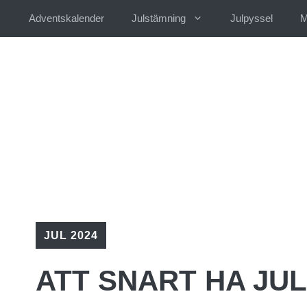
Hoppa
Adventskalender
Julstämning
Julpyssel
M
till
innehåll
JUL 2024
ATT SNART HA JUL