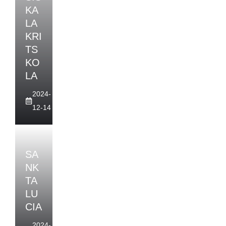
KA
LA
KRI
TS
KO
LA
2024-
12-14
SA
NK
TA
LU
CIA
2024-