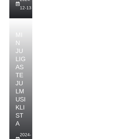
12-13
MI
N
JU
LIG
AS
TE
JU
LM
USI
KLI
ST
A
2024-