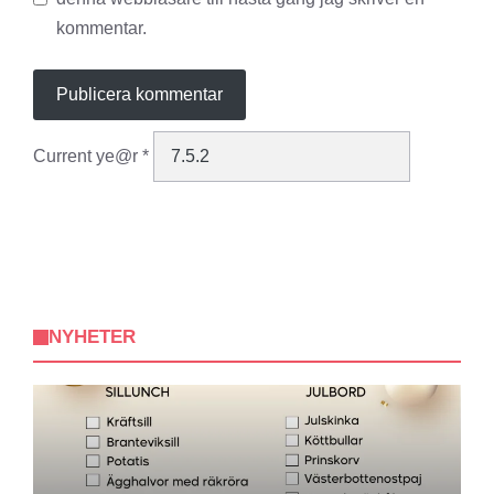
kommentar.
Current ye@r
*
NYHETER