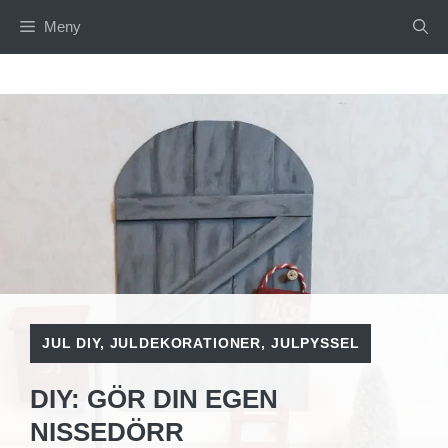
Hoppa
Meny
till
innehåll
JUL DIY
,
JULDEKORATIONER
,
JULPYSSEL
DIY: GÖR DIN EGEN
NISSEDÖRR