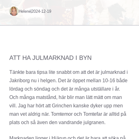
Helené
2024-12-19
ATT HA JULMARKNAD I BYN
Tänkte bara tipsa lite snabbt om att det är julmarknad i
Jakriborg nu i helgen. Det är öppet mellan 10-16 både
lördag och söndag och det är många utställare i år.
Och många matstånd, här blir man lätt mätt om man
vill. Jag har hört att Grinchen kanske dyker upp men
man vet aldrig när. Tomtemor och Tomtefar är alltid på
plats och så även den vandrande julgranen.
Marknaden ligger i Hjärup och det är bara att söka på