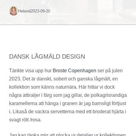
Helené
2023-09-20
DANSK LÅGMÄLD DESIGN
Tänkte visa upp hur
Broste Copenhagen
ser på julen
2023. Det är danskt, sobert och ganska lågmält, en
kollektion som känns naturnära. Här hittar vi dock
några attiraljer i färg som jag gillar, de polkagrisrandiga
karamellerna att hänga i granen är jag barnsligt förtjust
i. Likaså de vackra servetterna med ett broderat hjärta i
svagt rött /rosa.
Jag kan tänka mig att plocka ur detaljer ur kollektionen