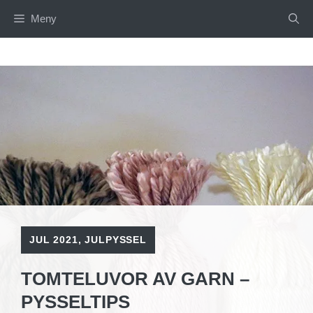
Hoppa
Meny
till
innehåll
JUL 2021
,
JULPYSSEL
TOMTELUVOR AV GARN –
PYSSELTIPS