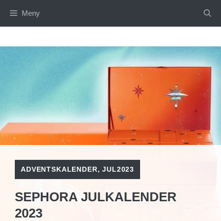
Hoppa
Meny
till
innehåll
ADVENTSKALENDER
,
JUL2023
SEPHORA JULKALENDER
2023