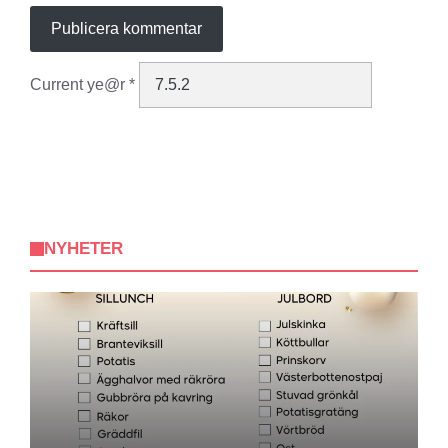
Current ye@r
*
NYHETER