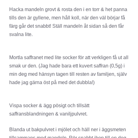
Hacka mandeln grovt & rosta den i en torr & het panna
tills den är gyllene, men håll koll, när den väl börjar få
färg går det snabbt! Ställ mandeln åt sidan så den får
svalna lite.
Mortla saffranet med lite socker för att verkligen få ut all
smak ur den. (Jag hade bara ett kuvert saffran (0,5g) i
min deg med hänsyn tagen till resten av familjen, själv
hade jag gärna öst på med det dubbla!)
Vispa socker & ägg pösigt och tillsätt
saffransblandningen & vaniljpulvret.
Blanda ut bakpulvret i mjölet och häll ner i äggsmeten
tillsammans med mandeln. Rör snabbt ihop till en deg