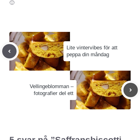
🙂
Lite vintervibes för att
peppa din måndag
Vellingeblomman –
fotografier del ett
5 svar på ”Saffransbiscotti