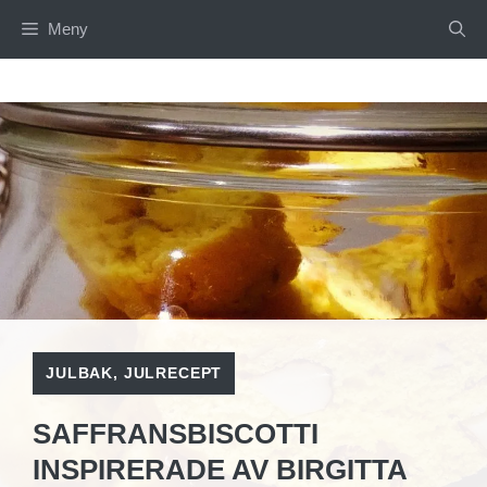
Hoppa
Meny
till
innehåll
JULBAK
,
JULRECEPT
SAFFRANSBISCOTTI
INSPIRERADE AV BIRGITTA