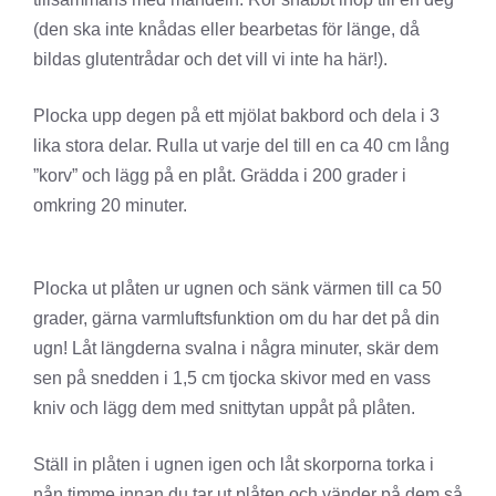
(den ska inte knådas eller bearbetas för länge, då
bildas glutentrådar och det vill vi inte ha här!).
Plocka upp degen på ett mjölat bakbord och dela i 3
lika stora delar. Rulla ut varje del till en ca 40 cm lång
”korv” och lägg på en plåt. Grädda i 200 grader i
omkring 20 minuter.
Plocka ut plåten ur ugnen och sänk värmen till ca 50
grader, gärna varmluftsfunktion om du har det på din
ugn! Låt längderna svalna i några minuter, skär dem
sen på snedden i 1,5 cm tjocka skivor med en vass
kniv och lägg dem med snittytan uppåt på plåten.
Ställ in plåten i ugnen igen och låt skorporna torka i
nån timme innan du tar ut plåten och vänder på dem så