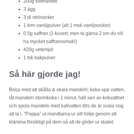
200g sötmandel
3 ägg
3 dl strösocker
1 krm vaniljpulver (alt 1 msk vaniljsocker)
0.5g saffran (1 kuvert, men ta gärna 2 om du vill
ha mycket saffranssmak!)
420g vetemjöl
1 tsk bakpulver
Så här gjorde jag!
Börja med att skålla & skala mandeln; koka upp vatten,
låt mandeln stormkoka i 1 minut, häll sen av kokvattnet
och spola mandeln med kallvatten tills de är svala nog
att ta i. ”Poppa” ut mandlarna ur sitt hölje genom att
klämma försiktigt på dem så att de glider ur skalet.