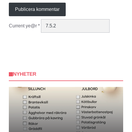
Current ye@r
*
NYHETER