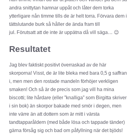
andra snittytan hamnar uppåt och låter dem torka
ytterligare nån timme tills de är helt torra. Förvara dem i
tättslutande burk så håller de ända fram till
jul. Förutsatt att de inte är uppätna då vill säga… 😉
Resultatet
Jag blev faktiskt positivt överraskad av de här
skorporna! Visst, de är lite bleka med bara 0,5 g saffran
i, men men den rostade mandeln förhöjer verkligen
smaken! Och så är de precis som jag vill ha mina
biscotti; lite hårdare (eller ”knalliga” som Birgitta skriver
i sin bok) än skorpor bakade med smör i degen, men
inte värre än att dottern som är mitt i värsta
tandtapparåldern (med både lösa och tappade tänder)
gärna försåg sig och bad om påfyllning när det bjöds!