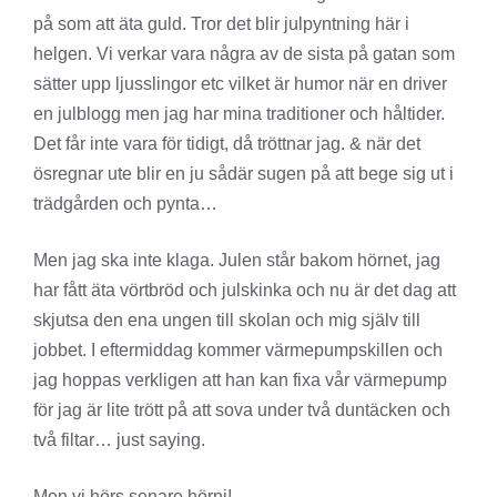
på som att äta guld. Tror det blir julpyntning här i
helgen. Vi verkar vara några av de sista på gatan som
sätter upp ljusslingor etc vilket är humor när en driver
en julblogg men jag har mina traditioner och håltider.
Det får inte vara för tidigt, då tröttnar jag. & när det
ösregnar ute blir en ju sådär sugen på att bege sig ut i
trädgården och pynta…
Men jag ska inte klaga. Julen står bakom hörnet, jag
har fått äta vörtbröd och julskinka och nu är det dag att
skjutsa den ena ungen till skolan och mig själv till
jobbet. I eftermiddag kommer värmepumpskillen och
jag hoppas verkligen att han kan fixa vår värmepump
för jag är lite trött på att sova under två duntäcken och
två filtar… just saying.
Men vi hörs senare hörni!