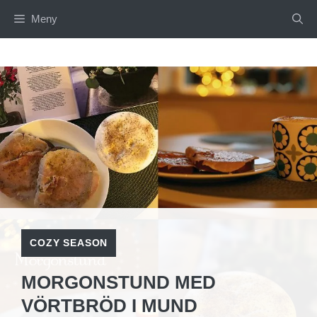
Hoppa
Meny
till
innehåll
COZY SEASON
MORGONSTUND MED
VÖRTBRÖD I MUND