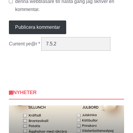
denna webbläsare till nästa gång jag skriver en
kommentar.
Current ye@r
*
NYHETER