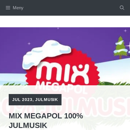
Hoppa
Meny
till
innehåll
JUL 2023
,
JULMUSIK
MIX MEGAPOL 100%
JULMUSIK