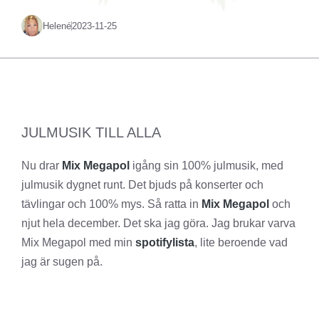
Helené
2023-11-25
JULMUSIK TILL ALLA
Nu drar
Mix Megapol
igång sin 100% julmusik, med
julmusik dygnet runt. Det bjuds på konserter och
tävlingar och 100% mys. Så ratta in
Mix Megapol
och
njut hela december. Det ska jag göra. Jag brukar varva
Mix Megapol med min
spotifylista
, lite beroende vad
jag är sugen på.