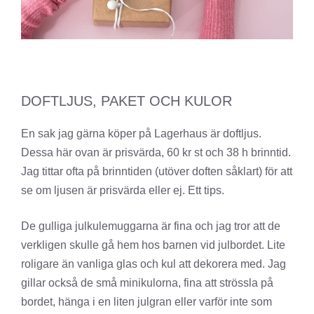
DOFTLJUS, PAKET OCH KULOR
En sak jag gärna köper på Lagerhaus är doftljus.
Dessa här ovan är prisvärda, 60 kr st och 38 h brinntid.
Jag tittar ofta på brinntiden (utöver doften såklart) för att
se om ljusen är prisvärda eller ej. Ett tips.
De gulliga julkulemuggarna är fina och jag tror att de
verkligen skulle gå hem hos barnen vid julbordet. Lite
roligare än vanliga glas och kul att dekorera med. Jag
gillar också de små minikulorna, fina att strössla på
bordet, hänga i en liten julgran eller varför inte som