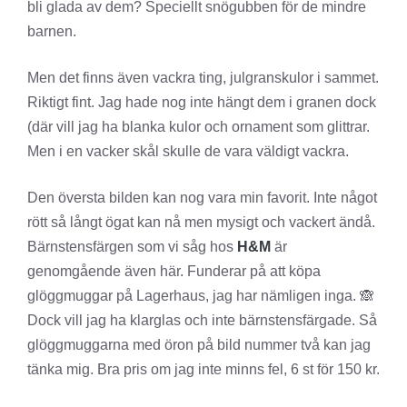
bli glada av dem? Speciellt snögubben för de mindre
barnen.
Men det finns även vackra ting, julgranskulor i sammet.
Riktigt fint. Jag hade nog inte hängt dem i granen dock
(där vill jag ha blanka kulor och ornament som glittrar.
Men i en vacker skål skulle de vara väldigt vackra.
Den översta bilden kan nog vara min favorit. Inte något
rött så långt ögat kan nå men mysigt och vackert ändå.
Bärnstensfärgen som vi såg hos
H&M
är
genomgående även här. Funderar på att köpa
glöggmuggar på Lagerhaus, jag har nämligen inga. 🙈
Dock vill jag ha klarglas och inte bärnstensfärgade. Så
glöggmuggarna med öron på bild nummer två kan jag
tänka mig. Bra pris om jag inte minns fel, 6 st för 150 kr.