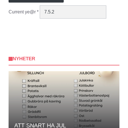
Current ye@r
*
NYHETER
ATT SNART HA JUL