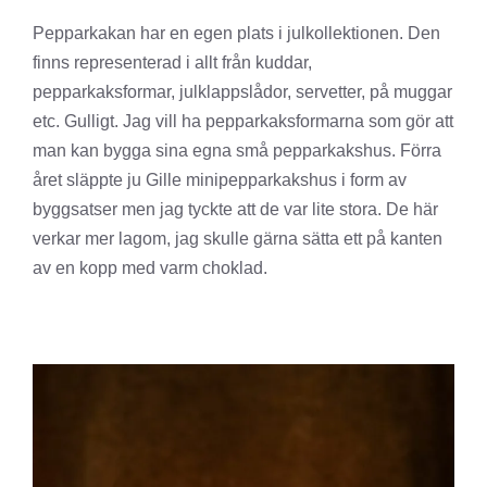
Pepparkakan har en egen plats i julkollektionen. Den
finns representerad i allt från kuddar,
pepparkaksformar, julklappslådor, servetter, på muggar
etc. Gulligt. Jag vill ha pepparkaksformarna som gör att
man kan bygga sina egna små pepparkakshus. Förra
året släppte ju Gille minipepparkakshus i form av
byggsatser men jag tyckte att de var lite stora. De här
verkar mer lagom, jag skulle gärna sätta ett på kanten
av en kopp med varm choklad.