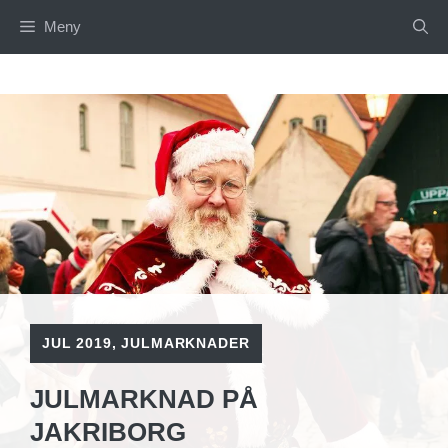
Hoppa
Meny
till
innehåll
JUL 2019
,
JULMARKNADER
JULMARKNAD PÅ
JAKRIBORG