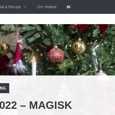
at & Recept
Om Heléne
ING
022 – MAGISK