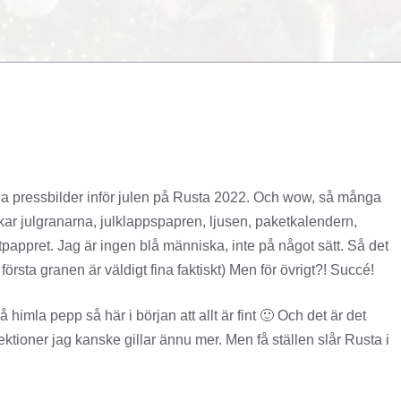
na pressbilder inför julen på Rusta 2022. Och wow, så många
lskar julgranarna, julklappspapren, ljusen, paketkalendern,
tpappret. Jag är ingen blå människa, inte på något sätt. Så det
första granen är väldigt fina faktiskt) Men för övrigt?! Succé!
å himla pepp så här i början att allt är fint 🙂 Och det är det
tioner jag kanske gillar ännu mer. Men få ställen slår Rusta i