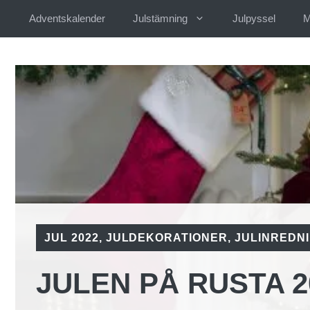
Hoppa
Adventskalender
Julstämning
Julpyssel
M
till
innehåll
JUL 2022
,
JULDEKORATIONER
,
JULINREDN
JULEN PÅ RUSTA 2