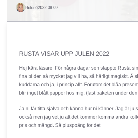
Helené
2022-09-09
RUSTA VISAR UPP JULEN 2022
Hej kära läsare. För några dagar sen släppte Rusta si
fina bilder, så mycket jag vill ha, så härligt magiskt. Ä
kuddarna och ja, i princip allt. Förutom det blåa presen
blir inget blått papper hos mig. (fast paketen under den 
Ja ni får titta själva och känna hur ni känner. Jag är ju s
också men jag vet ju att det kommer komma andra kollek
pris och mängd. Så pluspoäng för det.