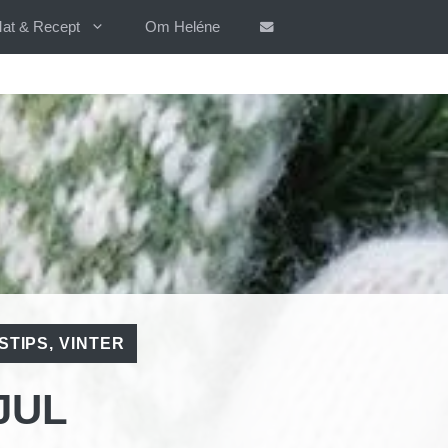
at & Recept
Om Heléne
STIPS
,
VINTER
JUL