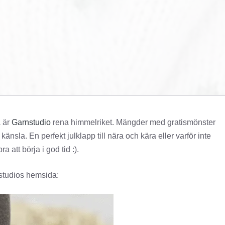
å är
Garnstudio
rena himmelriket. Mängder med gratismönster
änsla. En perfekt julklapp till nära och kära eller varför inte
bra att börja i god tid :).
nstudios hemsida: