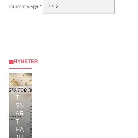
Current ye@r
*
NYHETER
AT
T
SN
AR
T
HA
JU