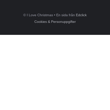
© I Love Christmas • En sida från
Edclick
Cookies & Personuppgifter