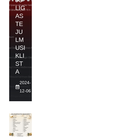
JU
LIG
AS
TE
JU
LM
USI
KLI
ST
A
2024-
12-06