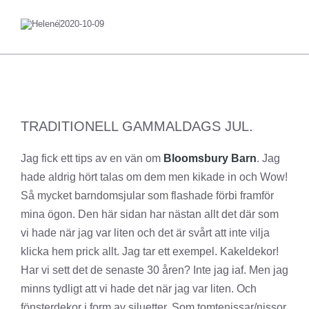
Helené
2020-10-09
TRADITIONELL GAMMALDAGS JUL.
Jag fick ett tips av en vän om
Bloomsbury Barn
. Jag
hade aldrig hört talas om dem men kikade in och Wow!
Så mycket barndomsjular som flashade förbi framför
mina ögon. Den här sidan har nästan allt det där som
vi hade när jag var liten och det är svårt att inte vilja
klicka hem prick allt. Jag tar ett exempel. Kakeldekor!
Har vi sett det de senaste 30 åren? Inte jag iaf. Men jag
minns tydligt att vi hade det när jag var liten. Och
fönsterdekor i form av siluetter. Som tomtenissar/nissor,