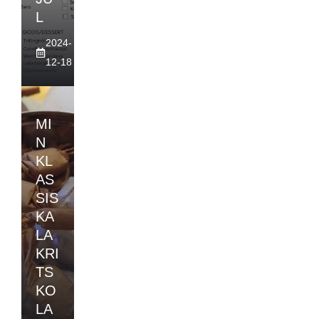
L
2024-
12-18
MI
N
KL
AS
SIS
KA
LA
KRI
TS
KO
LA