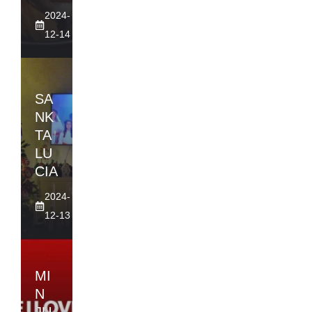
2024-
12-14
SA
NK
TA
LU
CIA
2024-
12-13
MI
N