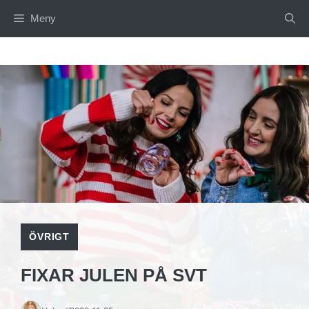
Hoppa
Meny
till
innehåll
ÖVRIGT
FIXAR JULEN PÅ SVT