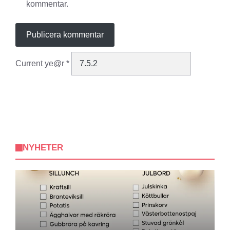
kommentar.
Current ye@r
*
NYHETER