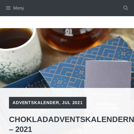
Hoppa
Meny
till
innehåll
ADVENTSKALENDER
,
JUL 2021
CHOKLADADVENTSKALENDER
– 2021