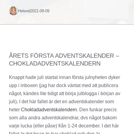
Helené
2021-08-09
ÅRETS FÖRSTA ADVENTSKALENDER –
CHOKLADADVENTSKALENDERN
Knappt hade juli startat innan första julnyheten dyker
upp i inboxen (jag har dock väntat med att publicera
något, kändes lite tidigt att börja julblogga i början av
juli). I det här fallet är det en adventskalender som
heter
Chokladadventskalendern
. Den funkar precis
som alla andra adventskalendrar, dvs något bakom
varje lucka (eller påse) från 1-24 december. I det här
fallet är det bean-to-bar-choklad och den är