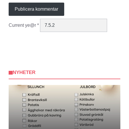
Current ye@r
*
NYHETER