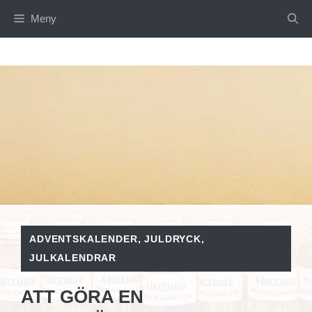
Hoppa
Meny
till
innehåll
ADVENTSKALENDER
,
JULDRYCK
,
JULKALENDRAR
ATT GÖRA EN