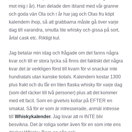
mot mig i år). Han delade den ibland med vår granne
och goda vän Ola och i år har jag och Olas fru köpt
kalendern ihop, så att grabbarna måste gå över varje
dag till varandra, smutta lite whisky och gissa på sort,
årtal cask etc. Riktigt kul.
Jag betalar min idag och frågade om det fanns några
kvar och till er stora lycka så finns det faktiskt det några
kvar det är verkligen först till kvarn för vi snackar inte
hundratals utan kanske tiotals. Kalendern kostar 1300
plus frakt och du får en liten flaska whisky för varje dag
(som def räcker till två personer) plus att det kommer
med ett facit. Som en givetvis kollar på EFTER en
smakat. Så för er som är intresserade, anmäl intresse
till
Whiskykalender
.
Jag lovar att ni INTE blir
besvikna. Det är roliga sorter även för en som inte ens