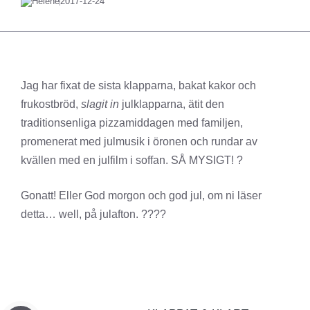
Helené
2017-12-24
Jag har fixat de sista klapparna, bakat kakor och
frukostbröd,
slagit in
julklapparna, ätit den
traditionsenliga pizzamiddagen med familjen,
promenerat med julmusik i öronen och rundar av
kvällen med en julfilm i soffan. SÅ MYSIGT! ?
Gonatt! Eller God morgon och god jul, om ni läser
detta… well, på julafton. ????