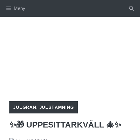
Hoppa
Meny
till
innehåll
JULGRAN
,
JULSTÄMNING
✨🎁 UPPESITTARKVÄLL 🎄✨