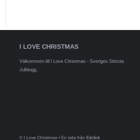
I LOVE CHRISTMAS
Välkommen till I Love Christmas - Sveriges Största
Julblogg.
© I Love Christmas • En sida från
Edclick