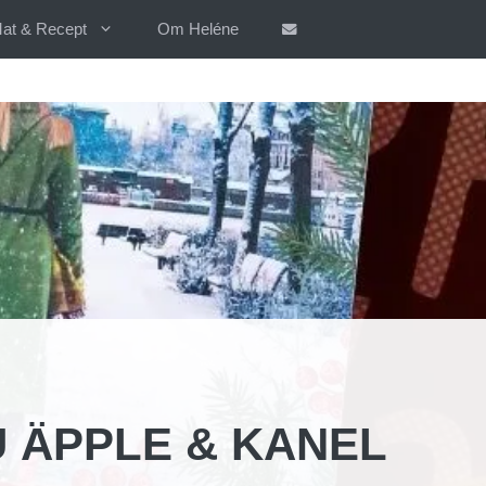
at & Recept
Om Heléne
 ÄPPLE & KANEL