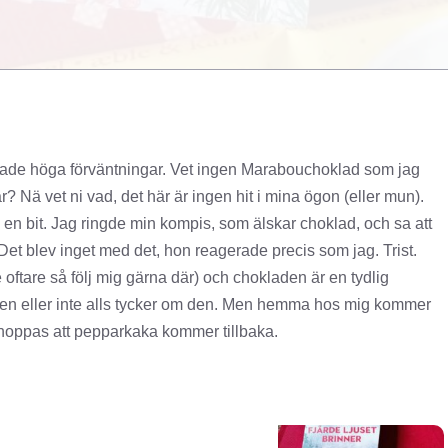
hade höga förväntningar. Vet ingen Marabouchoklad som jag
r? Nä vet ni vad, det här är ingen hit i mina ögon (eller mun).
än en bit. Jag ringde min kompis, som älskar choklad, och sa att
Det blev inget med det, hon reagerade precis som jag. Trist.
e oftare så följ mig gärna där) och chokladen är en tydlig
 den eller inte alls tycker om den. Men hemma hos mig kommer
 hoppas att pepparkaka kommer tillbaka.