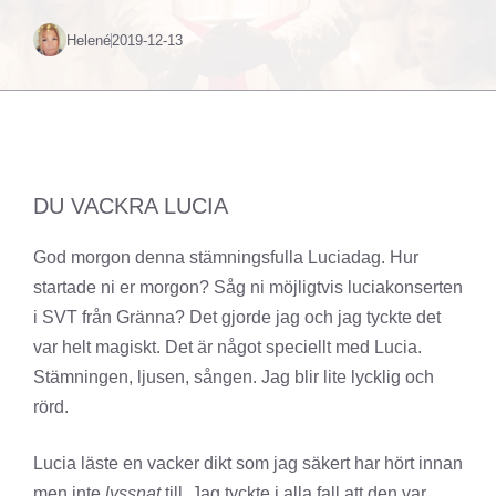
Helené
2019-12-13
DU VACKRA LUCIA
God morgon denna stämningsfulla Luciadag. Hur
startade ni er morgon? Såg ni möjligtvis luciakonserten
i SVT från Gränna? Det gjorde jag och jag tyckte det
var helt magiskt. Det är något speciellt med Lucia.
Stämningen, ljusen, sången. Jag blir lite lycklig och
rörd.
Lucia läste en vacker dikt som jag säkert har hört innan
men inte
lyssnat
till. Jag tyckte i alla fall att den var