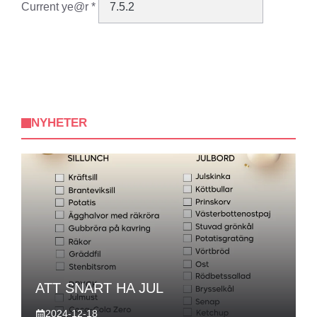
Current ye@r
*
NYHETER
ATT SNART HA JUL
2024-12-18