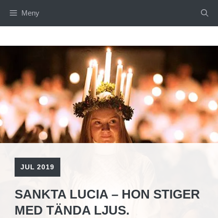
Hoppa
Meny
till
innehåll
JUL 2019
SANKTA LUCIA – HON STIGER
MED TÄNDA LJUS.