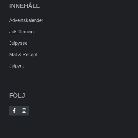
INNEHÅLL
Adventskalender
Julstämning
Julpyssel
Mat & Recept
Julpynt
FÖLJ