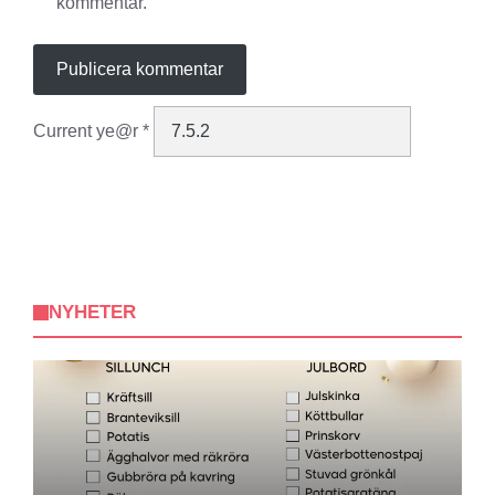
kommentar.
Current ye@r
*
NYHETER