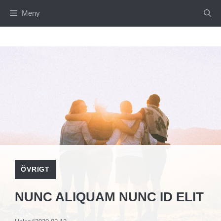
Hoppa
Meny
till
innehåll
ÖVRIGT
NUNC ALIQUAM NUNC ID ELIT