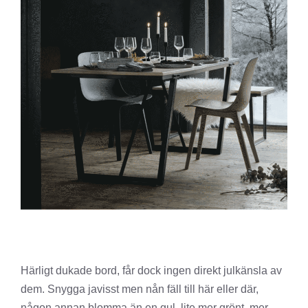
Härligt dukade bord, får dock ingen direkt julkänsla av
dem. Snygga javisst men nån fäll till här eller där,
någon annan blomma än en gul, lite mer grönt, mer