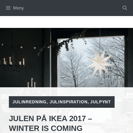
Hoppa
Meny
till
innehåll
JULINREDNING
,
JULINSPIRATION
,
JULPYNT
JULEN PÅ IKEA 2017 –
WINTER IS COMING