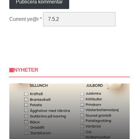
Current ye@r
*
NYHETER