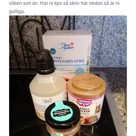
vilken sort än. Har ni tips så skriv här nedan så är ni
gulliga.