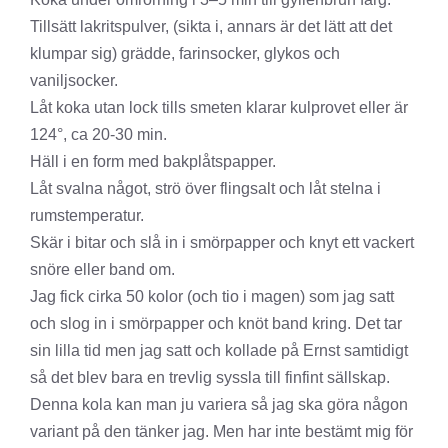
Tillsätt lakritspulver, (sikta i, annars är det lätt att det
klumpar sig) grädde, farinsocker, glykos och
vaniljsocker.
Låt koka utan lock tills smeten klarar kulprovet eller är
124°, ca 20-30 min.
Häll i en form med bakplåtspapper.
Låt svalna något, strö över flingsalt och låt stelna i
rumstemperatur.
Skär i bitar och slå in i smörpapper och knyt ett vackert
snöre eller band om.
Jag fick cirka 50 kolor (och tio i magen) som jag satt
och slog in i smörpapper och knöt band kring. Det tar
sin lilla tid men jag satt och kollade på Ernst samtidigt
så det blev bara en trevlig syssla till finfint sällskap.
Denna kola kan man ju variera så jag ska göra någon
variant på den tänker jag. Men har inte bestämt mig för