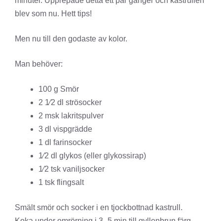
minuter. Upprepade detta ett par gånger och kastrullen
blev som nu. Hett tips!
Men nu till den godaste av kolor.
Man behöver:
100 g Smör
2 1⁄2 dl strösocker
2 msk lakritspulver
3 dl vispgrädde
1 dl farinsocker
1⁄2 dl glykos (eller glykossirap)
1⁄2 tsk vaniljsocker
1 tsk flingsalt
Smält smör och socker i en tjockbottnad kastrull.
Koka under omrörning i 3–5 min till gyllenbrun färg.