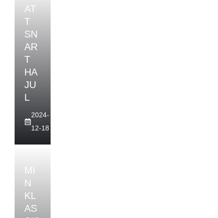
AT
T
SN
AR
T
HA
JU
L
2024-
12-18
MI
N
KL
AS