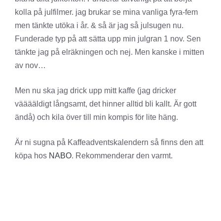
kolla på julfilmer. jag brukar se mina vanliga fyra-fem
men tänkte utöka i år. & så är jag så julsugen nu.
Funderade typ på att sätta upp min julgran 1 nov. Sen
tänkte jag på elräkningen och nej. Men kanske i mitten
av nov…
Men nu ska jag drick upp mitt kaffe (jag dricker
vääääldigt långsamt, det hinner alltid bli kallt. Är gott
ändå) och kila över till min kompis för lite häng.
Är ni sugna på Kaffeadventskalendern så finns den att
köpa hos
NABO
. Rekommenderar den varmt.