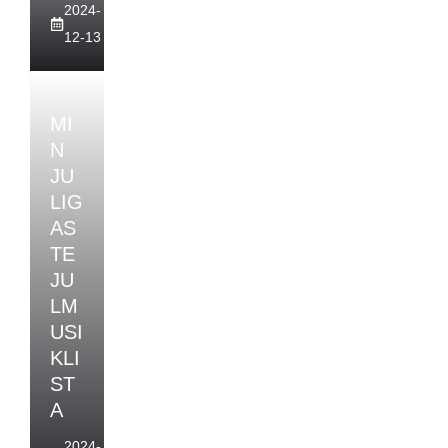
2024-
12-13
MI
N
JU
LIG
AS
TE
JU
LM
USI
KLI
ST
A
2024-