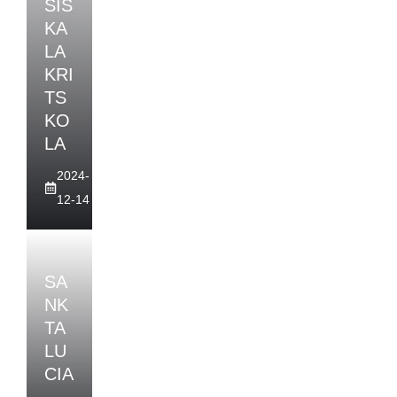
SIS
KA
LA
KRI
TS
KO
LA
2024-
12-14
SA
NK
TA
LU
CIA