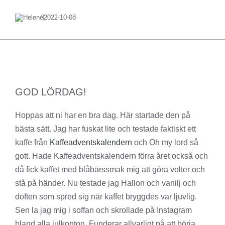
Helené
2022-10-08
GOD LÖRDAG!
Hoppas att ni har en bra dag. Här startade den på
bästa sätt. Jag har fuskat lite och testade faktiskt ett
kaffe från
Kaffeadventskalendern
och Oh my lord så
gott. Hade Kaffeadventskalendern förra året också och
då fick kaffet med blåbärssmak mig att göra volter och
stå på händer. Nu testade jag Hallon och vanilj och
doften som spred sig när kaffet bryggdes var ljuvlig.
Sen la jag mig i soffan och skrollade på Instagram
bland alla julkonton. Funderar allvarligt på att börja