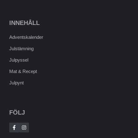
INNEHÅLL
Adventskalender
Julstämning
Julpyssel
Mat & Recept
Julpynt
FÖLJ