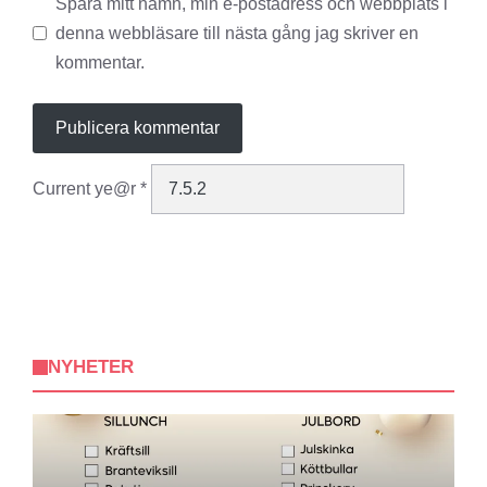
Spara mitt namn, min e-postadress och webbplats i
denna webbläsare till nästa gång jag skriver en
kommentar.
Current ye@r
*
NYHETER