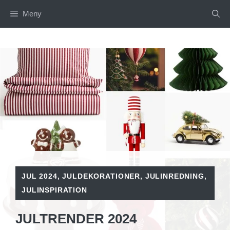
Hoppa
Meny
till
innehåll
JUL 2024
,
JULDEKORATIONER
,
JULINREDNING
,
JULINSPIRATION
JULTRENDER 2024