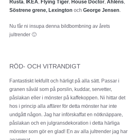
Rusta
,
IKEA
,
Flying Tiger
,
House Doctor
,
Åhléns
,
Söstrene grene,
Lexington
och
George Jensen
.
Nu får ni insupa denna bildbombning av årets
jultrender 🙂
RÖD- OCH VITRANDIGT
Fantastiskt lekfullt och härligt på alla sätt. Passar i
granen såväl som på porslin, kuddar, servetter,
påslakan eller i mönster på kaffekoppen. Ni hittar det
hos i princip alla affärer för detta mönster har inte
undgått någon. Jag har införskaffat en nötknäppare,
påslakan och en julgransdekoration i detta härliga
mönster som gör en glad! En av alla jultrender jag har
anammat.