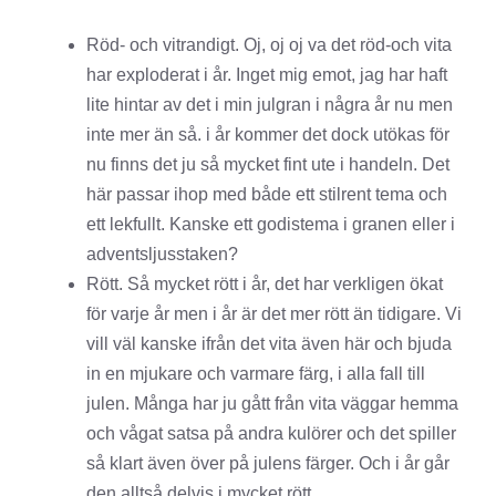
Röd- och vitrandigt. Oj, oj oj va det röd-och vita
har exploderat i år. Inget mig emot, jag har haft
lite hintar av det i min julgran i några år nu men
inte mer än så. i år kommer det dock utökas för
nu finns det ju så mycket fint ute i handeln. Det
här passar ihop med både ett stilrent tema och
ett lekfullt. Kanske ett godistema i granen eller i
adventsljusstaken?
Rött. Så mycket rött i år, det har verkligen ökat
för varje år men i år är det mer rött än tidigare. Vi
vill väl kanske ifrån det vita även här och bjuda
in en mjukare och varmare färg, i alla fall till
julen. Många har ju gått från vita väggar hemma
och vågat satsa på andra kulörer och det spiller
så klart även över på julens färger. Och i år går
den alltså delvis i mycket rött.