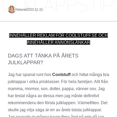
Helené
2023-11-15
INNEHÅLLER REKLAM FÖR COOLSTUFF.SE OCH
INNEHÅLLER ANNONSLÄNKAR
DAGS ATT TÄNKA PÅ ÅRETS
JULKLAPPAR?
Jag har spanat runt hos
Coolstuff
och hittat många bra
julklappar i olika prisklasser. För hela familjen. Allt från
mamma, mormor, son, dotter, pappa, vänner osv. Jag
har testat några av dessa men jag måste definitivt
rekommendera den första julklappen. Värmefilten. Det
skulle jag vilja säga är en av årets bästa julklappar.
Jag sparade in många tusen förra året på min då jag