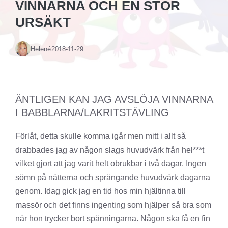
VINNARNA OCH EN STOR
URSÄKT
Helené
2018-11-29
ÄNTLIGEN KAN JAG AVSLÖJA VINNARNA
I BABBLARNA/LAKRITSTÄVLING
Förlåt, detta skulle komma igår men mitt i allt så
drabbades jag av någon slags huvudvärk från hel***t
vilket gjort att jag varit helt obrukbar i två dagar. Ingen
sömn på nätterna och sprängande huvudvärk dagarna
genom. Idag gick jag en tid hos min hjältinna till
massör och det finns ingenting som hjälper så bra som
när hon trycker bort spänningarna. Någon ska få en fin