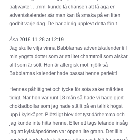
baljväxter….mm. kunde få chansen att få äga en
adventskalender sär man kan få smaka på en liten
godbit varje dag. De har aldrig upplevt detta förut
Åsa
2018-11-28 at 12:19
Jag skulle vilja vinna Babblarnas adventskalender till
min yngsta dotter som är ett litet charmtroll som älskar
allt som är sött. Hon är allergisk mot mjölk så
Babblarnas kalender hade passat henne perfekt!
Hennes påhittighet och tycke för söta saker märktes
tidigt. När hon var runt 18 mån så hade vi hade gjort
chokladbollar som jag hade ställt på en tallrik högst
upp i kylskåpet. Plötsligt blev det tyst därhemma och
jag kunde inte hitta henne. Efter ett tags letande insåg
jag att kylskåpsdörren var öppen lite grann. Det lilla
busfröet hade lyckats öppna dörren och klättra upp på