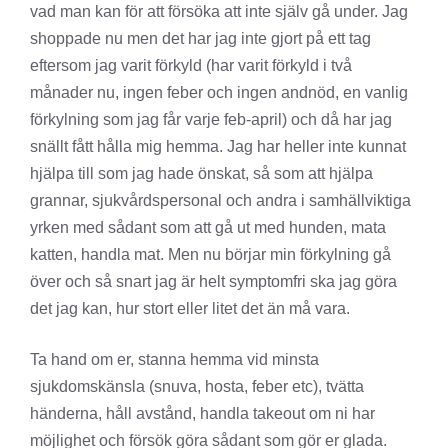
vad man kan för att försöka att inte själv gå under. Jag
shoppade nu men det har jag inte gjort på ett tag
eftersom jag varit förkyld (har varit förkyld i två
månader nu, ingen feber och ingen andnöd, en vanlig
förkylning som jag får varje feb-april) och då har jag
snällt fått hålla mig hemma. Jag har heller inte kunnat
hjälpa till som jag hade önskat, så som att hjälpa
grannar, sjukvårdspersonal och andra i samhällviktiga
yrken med sådant som att gå ut med hunden, mata
katten, handla mat. Men nu börjar min förkylning gå
över och så snart jag är helt symptomfri ska jag göra
det jag kan, hur stort eller litet det än må vara.
Ta hand om er, stanna hemma vid minsta
sjukdomskänsla (snuva, hosta, feber etc), tvätta
händerna, håll avstånd, handla takeout om ni har
möjlighet och försök göra sådant som gör er glada.