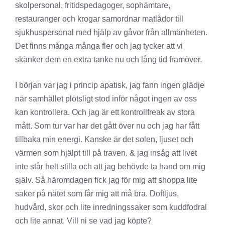
skolpersonal, fritidspedagoger, sophämtare,
restauranger och krogar samordnar matlådor till
sjukhuspersonal med hjälp av gåvor från allmänheten.
Det finns många många fler och jag tycker att vi
skänker dem en extra tanke nu och lång tid framöver.
I början var jag i princip apatisk, jag fann ingen glädje
när samhället plötsligt stod inför något ingen av oss
kan kontrollera. Och jag är ett kontrollfreak av stora
mått. Som tur var har det gått över nu och jag har fått
tillbaka min energi. Kanske är det solen, ljuset och
värmen som hjälpt till på traven. & jag insåg att livet
inte står helt stilla och att jag behövde ta hand om mig
själv. Så häromdagen fick jag för mig att shoppa lite
saker på nätet som får mig att må bra. Doftljus,
hudvård, skor och lite inredningssaker som kuddfodral
och lite annat. Vill ni se vad jag köpte?