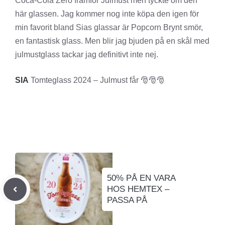
Coca-Cola Zero framför Julmust men tyckte om den
här glassen. Jag kommer nog inte köpa den igen för
min favorit bland Sias glassar är Popcorn Brynt smör,
en fantastisk glass. Men blir jag bjuden på en skål med
julmustglass tackar jag definitivt inte nej.
SIA
Tomteglass 2024 – Julmust får 🎅🎅🎅
50% PÅ EN VARA
HOS HEMTEX –
PASSA PÅ