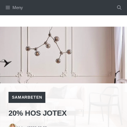
Hoppa
Meny
till
innehåll
SAMARBETEN
20% HOS JOTEX