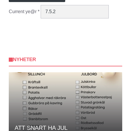
Current ye@r
*
NYHETER
ATT SNART HA JUL