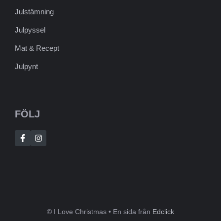
Julstämning
Julpyssel
Mat & Recept
Julpynt
FÖLJ
© I Love Christmas • En sida från
Edclick