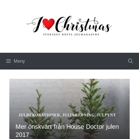
Hoppa
till
innehåll
Meny
JULDEKORATIONER
,
JULINREDNING
,
JULPYNT
Mer önskvärt från House Doctor julen
2017