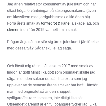
Jag är en relativt stor konsument av juleskum och har
oftast höga förväntningar på säsongssmakerna (även
om klassikern med jordgubbssmak alltid är en hit).
Förra årets smak av
tomtegröt & kanel
älskade jag, och
clementinen
från 2015 var helt i min smak!
Frågan är ju då, hur står sig årets juleskum i jämförelse
med dessa två? Sådär skulle jag säga…
Och förstå mig rätt nu, Juleskum 2017 med smak av
lingon är gott! Minst lika gott som originalet skulle jag
säga, men den saknar det där lilla extra som jag
upplever att de senaste årens smaker har haft.. Jämför
man med originalet så är den snäppet
syrlligare/friskare i smaken, inte riktigt lika söt.
Utseendet däremot är en fullpoängare tycker jag! Lika