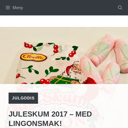
Hoppa
Meny
till
innehåll
JULGODIS
JULESKUM 2017 – MED
LINGONSMAK!